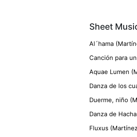
Sheet Music
Al´hama (Martín
Canción para una
Aquae Lumen (Ma
Danza de los cu
Duerme, niño (M
Danza de Hachas
Fluxus (Martíne