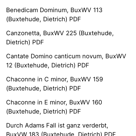
Benedicam Dominum, BuxWV 113
(Buxtehude, Dietrich) PDF
Canzonetta, BuxWV 225 (Buxtehude,
Dietrich) PDF
Cantate Domino canticum novum, BuxWV
12 (Buxtehude, Dietrich) PDF
Chaconne in C minor, BuxWV 159
(Buxtehude, Dietrich) PDF
Chaconne in E minor, BuxWV 160
(Buxtehude, Dietrich) PDF
Durch Adams Fall ist ganz verderbt,
BuxVW 183 (Buxtehude, Dietrich) PDF