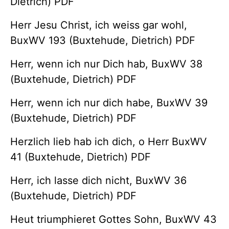
Dietrich) PDF
Herr Jesu Christ, ich weiss gar wohl,
BuxWV 193 (Buxtehude, Dietrich) PDF
Herr, wenn ich nur Dich hab, BuxWV 38
(Buxtehude, Dietrich) PDF
Herr, wenn ich nur dich habe, BuxWV 39
(Buxtehude, Dietrich) PDF
Herzlich lieb hab ich dich, o Herr BuxWV
41 (Buxtehude, Dietrich) PDF
Herr, ich lasse dich nicht, BuxWV 36
(Buxtehude, Dietrich) PDF
Heut triumphieret Gottes Sohn, BuxWV 43