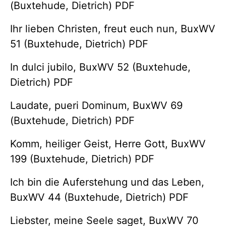
(Buxtehude, Dietrich) PDF
Ihr lieben Christen, freut euch nun, BuxWV
51 (Buxtehude, Dietrich) PDF
In dulci jubilo, BuxWV 52 (Buxtehude,
Dietrich) PDF
Laudate, pueri Dominum, BuxWV 69
(Buxtehude, Dietrich) PDF
Komm, heiliger Geist, Herre Gott, BuxWV
199 (Buxtehude, Dietrich) PDF
Ich bin die Auferstehung und das Leben,
BuxWV 44 (Buxtehude, Dietrich) PDF
Liebster, meine Seele saget, BuxWV 70