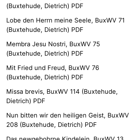
(Buxtehude, Dietrich) PDF
Lobe den Herrn meine Seele, BuxWV 71
(Buxtehude, Dietrich) PDF
Membra Jesu Nostri, BuxWV 75
(Buxtehude, Dietrich) PDF
Mit Fried und Freud, BuxWV 76
(Buxtehude, Dietrich) PDF
Missa brevis, BuxWV 114 (Buxtehude,
Dietrich) PDF
Nun bitten wir den heiligen Geist, BuxWV
208 (Buxtehude, Dietrich) PDF
Das newgebohrne Kindelein, BuxWV 13